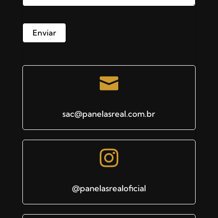

sac@panelasreal.com.br

@panelasrealoficial