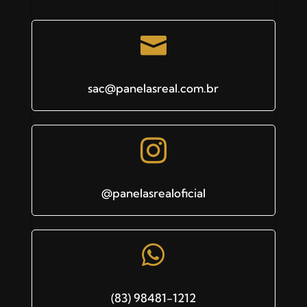

sac@panelasreal.com.br

@panelasrealoficial

(83) 98481-1212