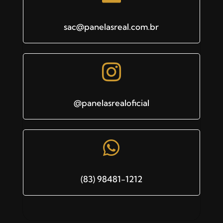
sac@panelasreal.com.br

@panelasrealoficial

(83) 98481-1212