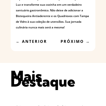
Luz e transforme sua cozinha em um verdadeiro
santuário gastronômico. Não deixe de adicionar a
Bistequeira Antiaderente e os Quadriovos com Tampa
de Vidro à sua coleção de utensílios. Sua jornada
culinária nunca mais será a mesma!
PRÓXIMO
→
←
ANTERIOR
Mais
Destaque
Nenhum resultado encontrado